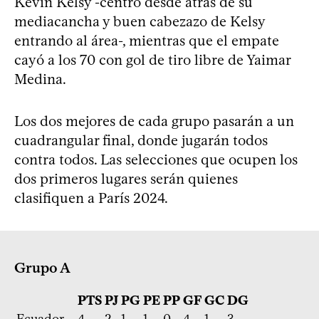
Kevin Kelsy -centro desde atrás de su
mediacancha y buen cabezazo de Kelsy
entrando al área-, mientras que el empate
cayó a los 70 con gol de tiro libre de Yaimar
Medina.
Los dos mejores de cada grupo pasarán a un
cuadrangular final, donde jugarán todos
contra todos. Las selecciones que ocupen los
dos primeros lugares serán quienes
clasifiquen a París 2024.
Grupo A
PTS
PJ
PG
PE
PP
GF
GC
DG
Ecuador
4
2
1
1
0
4
1
3