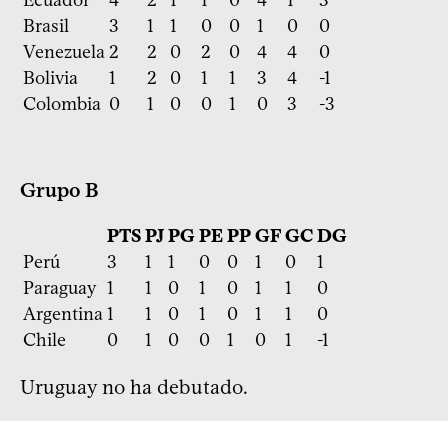
Brasil
3
1
1
0
0
1
0
0
Venezuela
2
2
0
2
0
4
4
0
Bolivia
1
2
0
1
1
3
4
-1
Colombia
0
1
0
0
1
0
3
-3
Grupo B
PTS
PJ
PG
PE
PP
GF
GC
DG
Perú
3
1
1
0
0
1
0
1
Paraguay
1
1
0
1
0
1
1
0
Argentina
1
1
0
1
0
1
1
0
Chile
0
1
0
0
1
0
1
-1
Uruguay no ha debutado.