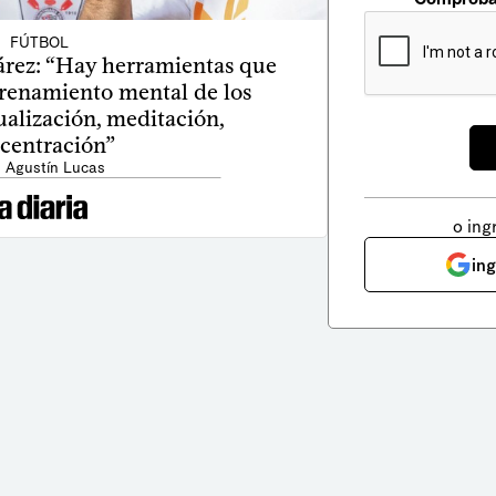
FÚTBOL
árez: “Hay herramientas que
trenamiento mental de los
sualización, meditación,
centración”
: Agustín Lucas
o ing
in