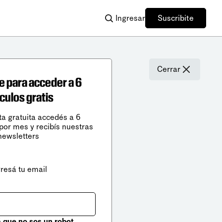
Ingresar
Suscribite
Cerrar
e para acceder a 6
ículos gratis
ta gratuita accedés a 6
 por mes y recibís nuestras
newsletters
gresá tu email
que no sos un robot