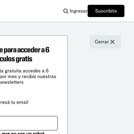
Ingresar
Suscribite
Cerrar
e para acceder a 6
ículos gratis
ta gratuita accedés a 6
 por mes y recibís nuestras
newsletters
gresá tu email
que no sos un robot