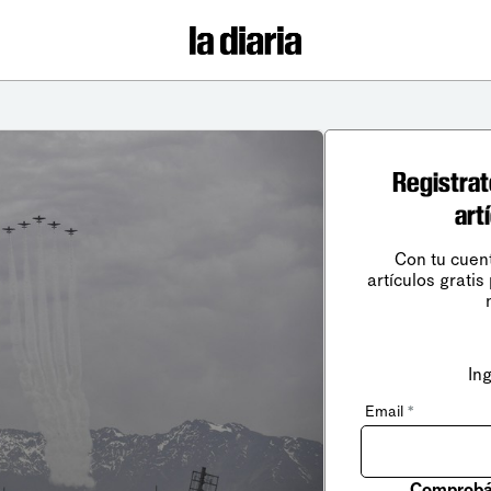
Registrat
art
Con tu cuen
artículos gratis
In
Email
*
Comprobá 