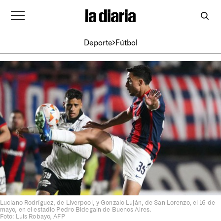
Deporte
Fútbol
Luciano Rodríguez, de Liverpool, y Gonzalo Luján, de San Lorenzo, el 16 de
mayo, en el estadio Pedro Bidegain de Buenos Aires.
Foto: Luis Robayo, AFP