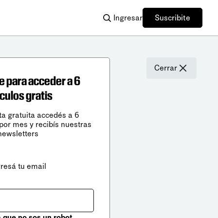
Ingresar
Suscribite
Cerrar
e para acceder a 6
ículos gratis
ta gratuita accedés a 6
 por mes y recibís nuestras
newsletters
gresá tu email
que no sos un robot