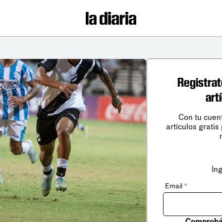
Registrat
art
Con tu cuen
artículos gratis
In
Email
*
Comprobá 