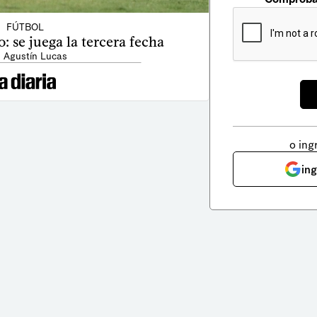
FÚTBOL
 se juega la tercera fecha
: Agustín Lucas
o ing
in