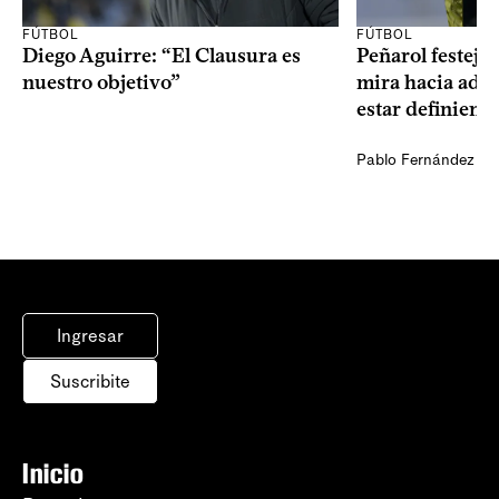
FÚTBOL
FÚTBOL
Diego Aguirre: “El Clausura es
Peñarol festejó 
nuestro objetivo”
mira hacia ade
estar definiendo
Pablo Fernández Ag
Ingresar
Suscribite
Inicio