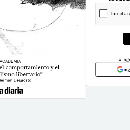
o ing
ACADEMIA
el comportamiento y el
in
lismo libertario”
Germán Deagosto