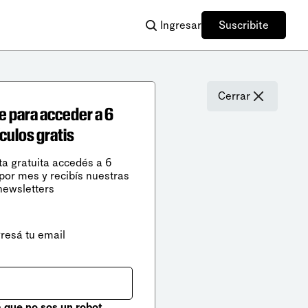
Ingresar
Suscribite
Cerrar
e para acceder a 6
ículos gratis
ta gratuita accedés a 6
 por mes y recibís nuestras
newsletters
gresá tu email
que no sos un robot