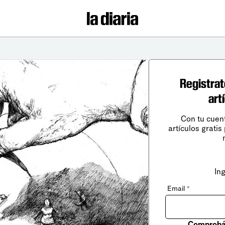
Registrat
art
Con tu cuen
artículos gratis
In
Email
*
Comprobá 