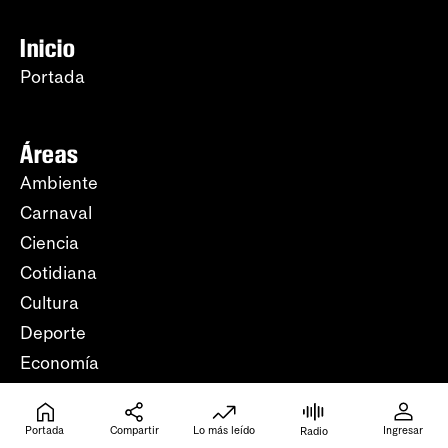
Inicio
Portada
Áreas
Ambiente
Carnaval
Ciencia
Cotidiana
Cultura
Deporte
Economía
Educación
Feminismos
Portada
Compartir
Lo más leído
Ingresar
Radio