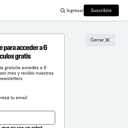
Ingresar
Suscribite
Cerrar
e para acceder a 6
ículos gratis
ta gratuita accedés a 6
 por mes y recibís nuestras
newsletters
gresá tu email
que no sos un robot