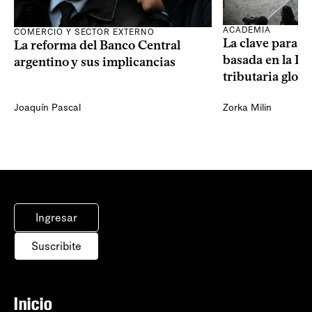
ACADEMIA
COMERCIO Y SECTOR EXTERNO
La clave para u
La reforma del Banco Central
basada en la IA 
argentino y sus implicancias
tributaria globa
Joaquín Pascal
Zorka Milin
Ingresar
Suscribite
Inicio