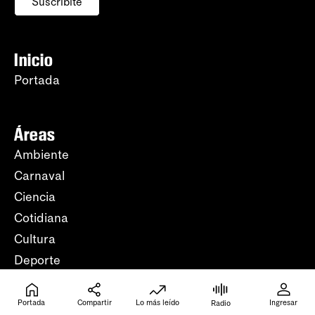
Suscribite
Inicio
Portada
Áreas
Ambiente
Carnaval
Ciencia
Cotidiana
Cultura
Deporte
Economía
Educación
Portada
Compartir
Lo más leído
Ingresar
Radio