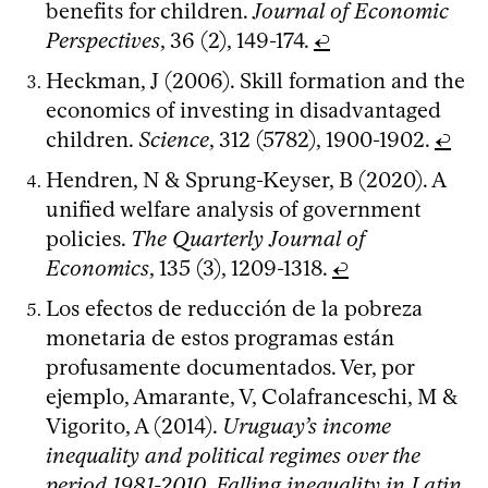
benefits for children.
Journal of Economic
Perspectives
, 36 (2), 149-174.
↩
Heckman, J (2006). Skill formation and the
economics of investing in disadvantaged
children.
Science
, 312 (5782), 1900-1902.
↩
Hendren, N & Sprung-Keyser, B (2020). A
unified welfare analysis of government
policies.
The Quarterly Journal of
Economics
, 135 (3), 1209-1318.
↩
Los efectos de reducción de la pobreza
monetaria de estos programas están
profusamente documentados. Ver, por
ejemplo, Amarante, V, Colafranceschi, M &
Vigorito, A (2014).
Uruguay’s income
inequality and political regimes over the
period 1981-2010. Falling inequality in Latin