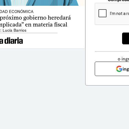
IDAD ECONÓMICA
l próximo gobierno heredará
plicada” en materia fiscal
: Lucía Barrios
o ing
in