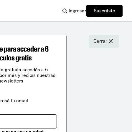
Ingresar
Suscribite
Cerrar
e para acceder a 6
ículos gratis
ta gratuita accedés a 6
 por mes y recibís nuestras
newsletters
gresá tu email
que no sos un robot