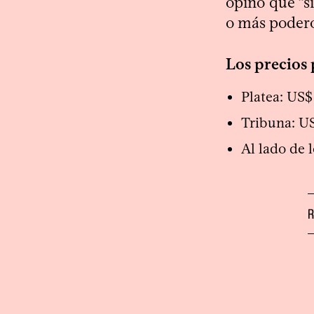
opinó que “si
o más podero
Los precios 
Platea: US$
Tribuna: U
Al lado de 
R