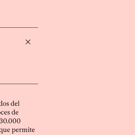
idos del
oces de
s 30.000
 que permite