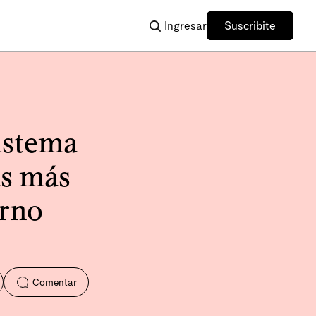
Ingresar
Suscribite
istema
as más
orno
Comentar