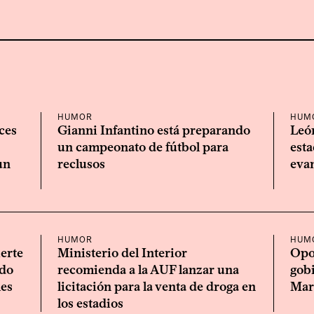
HUMOR
HUM
ces
Gianni Infantino está preparando
Leó
un campeonato de fútbol para
esta
un
reclusos
evan
HUMOR
HUM
erte
Ministerio del Interior
Opo
ndo
recomienda a la AUF lanzar una
gobi
les
licitación para la venta de droga en
Mar
los estadios