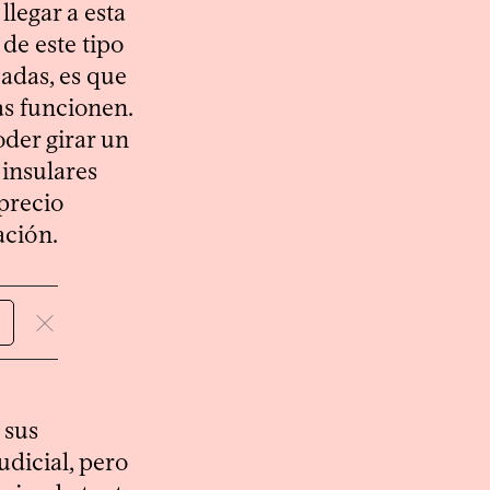
legar a esta
de este tipo
cadas, es que
s funcionen.
oder girar un
 insulares
 precio
ación.
 sus
udicial, pero