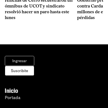
Hinchas de Cerro secuestraron un
Gobierno prese
ómnibus de UCOT y sindicato
contra Cardama
resolvió hacer un paro hasta este
millones de eur
lunes
pérdidas
Ingresar
Suscribite
Inicio
Portada