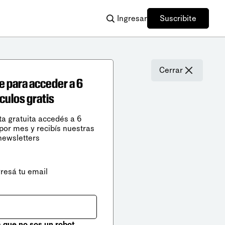
Ingresar
Suscribite
Cerrar
e para acceder a 6
ículos gratis
ta gratuita accedés a 6
 por mes y recibís nuestras
newsletters
gresá tu email
que no sos un robot