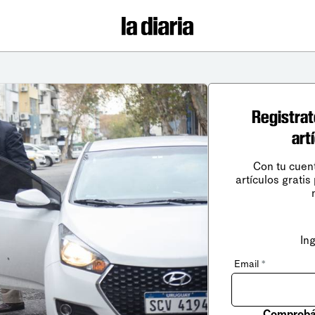
Registrat
art
Con tu cuen
artículos gratis
In
Email
*
Comprobá 