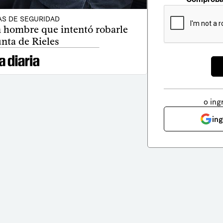
AS DE SEGURIDAD
n hombre que intentó robarle
nta de Rieles
o ing
in