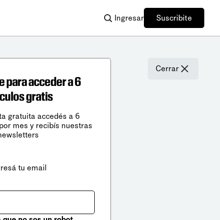
Ingresar
Suscribite
Cerrar
e para acceder a 6
ículos gratis
ta gratuita accedés a 6
 por mes y recibís nuestras
newsletters
gresá tu email
que no sos un robot