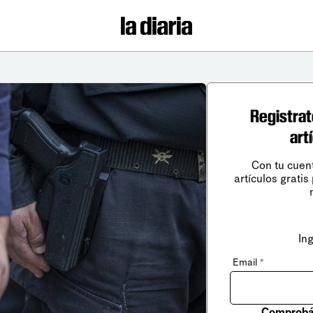
Registrat
art
Con tu cuen
artículos gratis
In
Email
*
Comprobá 