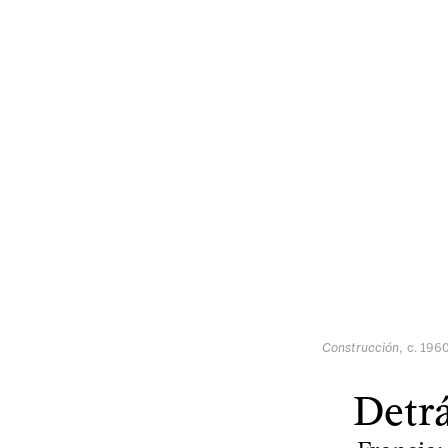
Construcción
, c. 196
Detrá