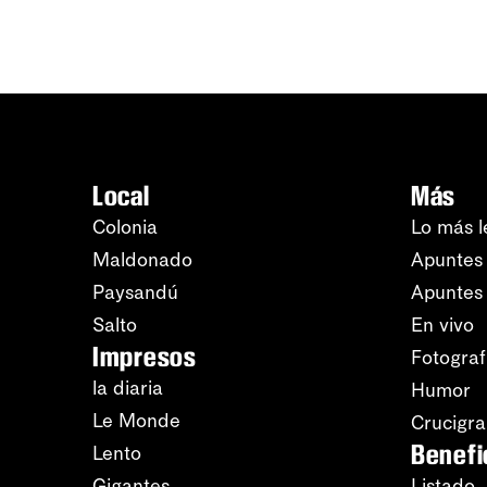
Local
Más
Colonia
Lo más l
Maldonado
Apuntes 
Paysandú
Apuntes
Salto
En vivo
Impresos
Fotograf
la diaria
Humor
Le Monde
Crucigr
Benefi
Lento
Gigantes
Listado