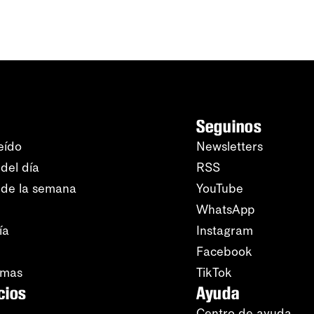
Seguinos
eído
Newsletters
del día
RSS
 de la semana
YouTube
WhatsApp
ía
Instagram
Facebook
amas
TikTok
cios
Ayuda
Centro de ayuda