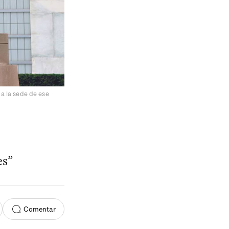
 a la sede de ese
es”
Comentar