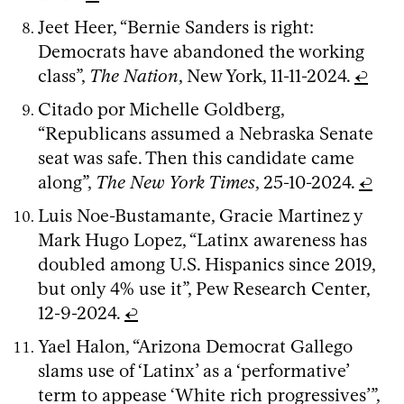
Jeet Heer, “Bernie Sanders is right:
Democrats have abandoned the working
class”,
The Nation
, New York, 11-11-2024.
↩
Citado por Michelle Goldberg,
“Republicans assumed a Nebraska Senate
seat was safe. Then this candidate came
along”,
The New York Times
, 25-10-2024.
↩
Luis Noe-Bustamante, Gracie Martinez y
Mark Hugo Lopez, “Latinx awareness has
doubled among U.S. Hispanics since 2019,
but only 4% use it”, Pew Research Center,
12-9-2024.
↩
Yael Halon, “Arizona Democrat Gallego
slams use of ‘Latinx’ as a ‘performative’
term to appease ‘White rich progressives’”,