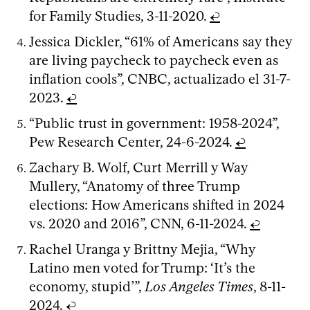
for Family Studies, 3-11-2020.
↩
Jessica Dickler, “61% of Americans say they
are living paycheck to paycheck even as
inflation cools”, CNBC, actualizado el 31-7-
2023.
↩
“Public trust in government: 1958-2024”,
Pew Research Center, 24-6-2024.
↩
Zachary B. Wolf, Curt Merrill y Way
Mullery, “Anatomy of three Trump
elections: How Americans shifted in 2024
vs. 2020 and 2016”, CNN, 6-11-2024.
↩
Rachel Uranga y Brittny Mejia, “Why
Latino men voted for Trump: ‘It’s the
economy, stupid’”,
Los Angeles Times
, 8-11-
2024.
↩