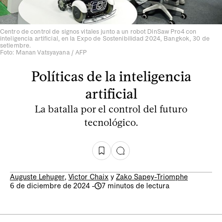
Centro de control de signos vitales junto a un robot DinSaw Pro4 con
inteligencia artificial, en la Expo de Sostenibilidad 2024, Bangkok, 30 de
setiembre.
Foto: Manan Vatsyayana / AFP
Políticas de la inteligencia
artificial
La batalla por el control del futuro
tecnológico.
Auguste Lehuger
,
Victor Chaix
y
Zako Sapey-Triomphe
6 de diciembre de 2024
-
7 minutos de lectura