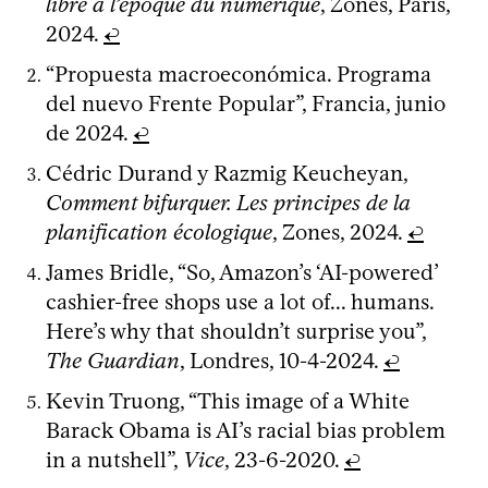
libre à l’époque du numérique
, Zones, París,
2024.
↩
“Propuesta macroeconómica. Programa
del nuevo Frente Popular”, Francia, junio
de 2024.
↩
Cédric Durand y Razmig Keucheyan,
Comment bifurquer. Les principes de la
planification écologique
, Zones, 2024.
↩
James Bridle, “So, Amazon’s ‘AI-powered’
cashier-free shops use a lot of... humans.
Here’s why that shouldn’t surprise you”,
The Guardian
, Londres, 10-4-2024.
↩
Kevin Truong, “This image of a White
Barack Obama is AI’s racial bias problem
in a nutshell”,
Vice
, 23-6-2020.
↩