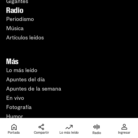
Gigantes
Radio
Periodismo
Música
Artículos leídos
Más
Lo más leído
Apuntes del día
Apuntes de la semana
En vivo
Fotografía
Humor
Crucigramas
Beneficios
Portada
Compartir
Lo más leído
Ingresar
Radio