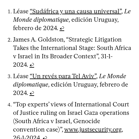
Léase
“Sudáfrica y una causa universal”
,
Le
Monde diplomatique
, edición Uruguay,
febrero de 2024.
↩
James A. Goldston, “Strategic Litigation
Takes the International Stage: South Africa
v Israel in Its Broader Context”, 31-1-
2024.
↩
Léase
“Un revés para Tel Aviv”
,
Le Monde
diplomatique
, edición Uruguay, febrero de
2024.
↩
“Top experts’ views of International Court
of Justice ruling on Israel Gaza operations
(South Africa v Israel, Genocide
convention case)”,
www.justsecurity.org
,
26-1-2024.
↩