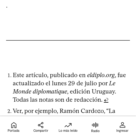
.
Este artículo, publicado en
eldiplo.org
, fue
actualizado el lunes 29 de julio por
Le
Monde diplomatique
, edición Uruguay.
Todas las notas son de redacción.
↩
Ver, por ejemplo, Ramón Cardozo, “La
profunda crisis de la Administración
Pública venezolana”, Deutsche Welle, 13-10-
Portada
Compartir
Lo más leído
Ingresar
Radio
2023.
↩