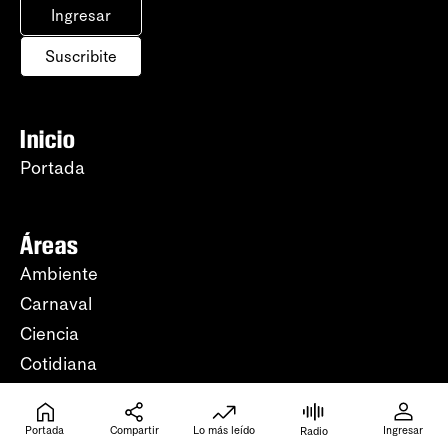
Ingresar
Suscribite
Inicio
Portada
Áreas
Ambiente
Carnaval
Ciencia
Cotidiana
Cultura
Deporte
Portada
Compartir
Lo más leído
Ingresar
Radio