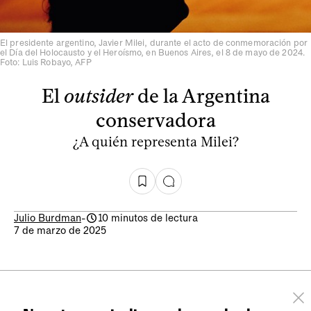
El presidente argentino, Javier Milei, durante el acto de conmemoración por
el Día del Holocausto y el Heroísmo, en Buenos Aires, el 8 de mayo de 2024.
Foto: Luis Robayo, AFP
El
outsider
de la Argentina
conservadora
¿A quién representa Milei?
Julio Burdman
-
10 minutos de lectura
7 de marzo de 2025