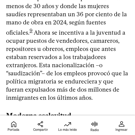
menos de 30 años y donde las mujeres
saudíes representaban un 36 por ciento de la
mano de obra en 2024, según fuentes
9
oficiales.
Ahora se incentiva a la juventud a
ocupar puestos de vendedores, camareros,
repositores u obreros, empleos que antes
estaban reservados a los trabajadores
extranjeros. Esta nacionalización –o
“saudización”– de los empleos provocó que la
política migratoria se endureciera y que
fueran expulsados más de dos millones de
inmigrantes en los últimos años.
Moderna esclavitud
En 2024, las autoridades expulsaron al menos
Portada
Compartir
Lo más leído
Ingresar
Radio