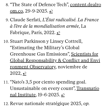
“The State of Defence Tech”,
content.dealro
om.co
, 29-9-2025.
↩
Claude Serfati,
L’État radicalisé. La France
à l’ère de la mondialisation armée
, La
Fabrique, París, 2022.
↩
Stuart Parkinson y Linsey Cottrell,
“Estimating the Military’s Global
Greenhouse Gas Emissions”,
Scientists for
Global Responsability & Conflict and Envi
ronment Observatory
, noviembre de
2022,
↩
“Nato’s 3,5 por ciento spending goal.
Unsustainable on every count”,
Transnatio
nal Institute
, 19-6-2025.
↩
Revue nationale stratégique 2025,
op.