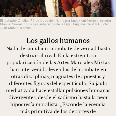
El luchador Cristian Pérez luego del triunfo por knock out frente al retador
Manuel Suárez por la segunda fecha de la Liga Uruguaya de MMA. Foto:
Juan Manuel Ramos
Los gallos humanos
Nada de simulacro: combate de verdad hasta
destruir al rival. En la estrepitosa
popularización de las Artes Marciales Mixtas
han intervenido leyendas del combate en
otras disciplinas, magnates de apuestas y
diferentes figuras del espectáculo. Su jaula
mediatizada hace estallar pulsiones humanas
divergentes, desde el sadismo hasta la peor
hipocresía moralista. ¿Esconde la esencia
más primitiva de los deportes de