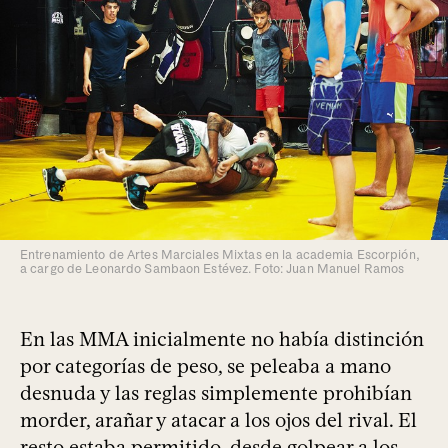
Entrenamiento de Artes Marciales Mixtas en la academia Escorpión,
a cargo de Leonardo Sambaon Estévez. Foto: Juan Manuel Ramos
En las MMA inicialmente no había distinción
por categorías de peso, se peleaba a mano
desnuda y las reglas simplemente prohibían
morder, arañar y atacar a los ojos del rival. El
resto estaba permitido, desde golpear a los