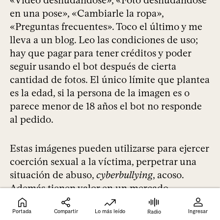
«Video desnudándose», «Foto desnudándose
en una pose», «Cambiarle la ropa»,
«Preguntas frecuentes». Toco el último y me
lleva a un blog. Leo las condiciones de uso;
hay que pagar para tener créditos y poder
seguir usando el bot después de cierta
cantidad de fotos. El único límite que plantea
es la edad, si la persona de la imagen es o
parece menor de 18 años el bot no responde
al pedido.
Estas imágenes pueden utilizarse para ejercer
coerción sexual a la víctima, perpetrar una
situación de abuso,
cyberbullying
, acoso.
Además tienen valor en un mercado
millonario. Hay varias plataformas que se
Portada
Compartir
Lo más leído
Ingresar
Radio
dedican a vender contenido de
deepfakes
y el