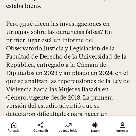
estaba bien».
Pero ¿qué dicen las investigaciones en
Uruguay sobre las denuncias falsas? En
primer lugar está un informe del
Observatorio Justicia y Legislación de la
Facultad de Derecho de la Universidad de la
República, entregado a la Cámara de
Diputados en 2023 y ampliado en 2024, en el
que se analizan las repercusiones de la Ley de
Violencia hacia las Mujeres Basada en
Género, vigente desde 2018. La primera
versión del estudio advirtió que se
detectaron dificultades para hacer un
seguimiento de las denuncias debido a la
situación de vulnerabilidad en que se
Portada
Compartir
Lo más leído
Ingresar
Radio