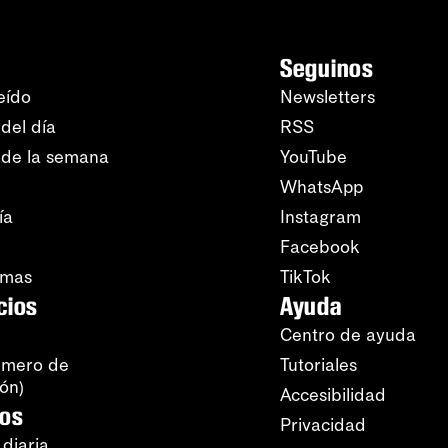
Seguinos
eído
Newsletters
del día
RSS
 de la semana
YouTube
WhatsApp
ía
Instagram
Facebook
amas
TikTok
cios
Ayuda
Centro de ayuda
úmero de
Tutoriales
ión)
Accesibilidad
ros
Privacidad
 diaria