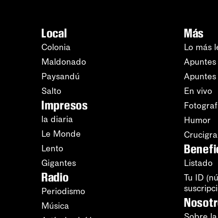
Local
Más
Colonia
Lo más l
Maldonado
Apuntes 
Paysandú
Apuntes
Salto
En vivo
Impresos
Fotograf
la diaria
Humor
Le Monde
Crucigr
Benefi
Lento
Gigantes
Listado
Radio
Tu ID (n
suscripc
Periodismo
Nosot
Música
Sobre la