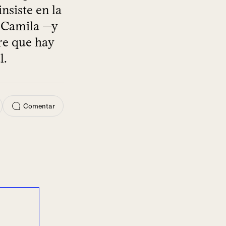
nsiste en la
r Camila —y
re que hay
l.
Comentar