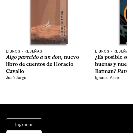
LIBROS › RESEÑAS
LIBROS › RESEÑAS
Algo parecido a un don
, nuevo
¿Es posible seg
libro de cuentos de Horacio
buenas y nuevas
Cavallo
Batman?
Patron
José Jorge
Ignacio Alcuri
Ingresar