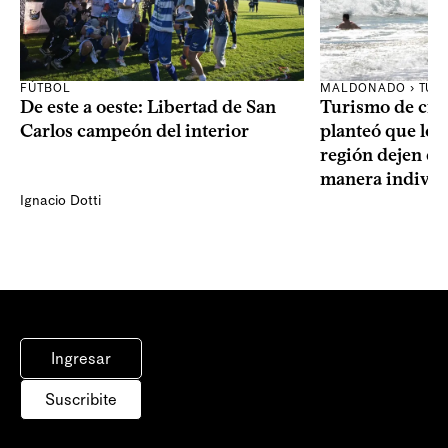
FÚTBOL
MALDONADO › TUR
De este a oeste: Libertad de San
Turismo de cru
Carlos campeón del interior
planteó que los 
región dejen d
manera individ
Ignacio Dotti
Ingresar
Suscribite