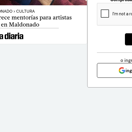
NADO › CULTURA
rece mentorías para artistas
s en Maldonado
o ing
in