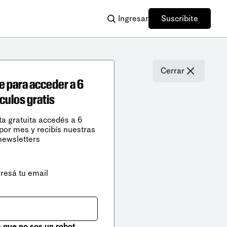
Ingresar
Suscribite
Cerrar
e para acceder a 6
ículos gratis
ta gratuita accedés a 6
 por mes y recibís nuestras
newsletters
gresá tu email
que no sos un robot