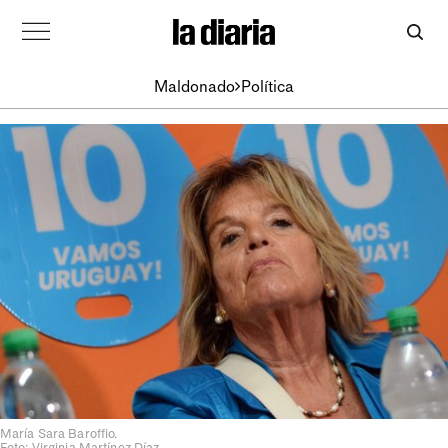
Maldonado
Política
María Sara Baroffio.
Foto: Virginia Martínez Díaz