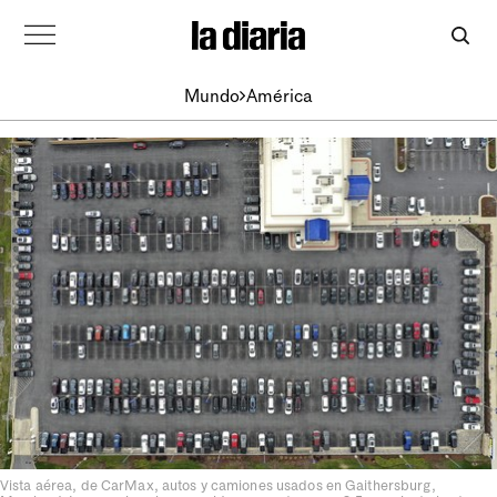
Mundo
América
Vista aérea, de CarMax, autos y camiones usados en Gaithersburg,