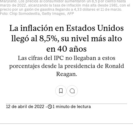
Maryland. Los precios al consumidor aumentaron un 8,5 por ciento hasta
marzo de 2022, alcanzando la tasa de inflación más alta desde 1981, con el
precio por un galón de gasolina llegando a 4,33 dólares el 11 de marzo.
Foto: Chip Somodevilla, Getty Images, AFP
La inflación en Estados Unidos
llegó al 8,5%, su nivel más alto
en 40 años
Las cifras del IPC no llegaban a estos
porcentajes desde la presidencia de Ronald
Reagan.
12 de abril de 2022
-
1 minuto de lectura