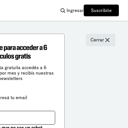
Ingresar
Suscribite
Cerrar
e para acceder a 6
ículos gratis
ta gratuita accedés a 6
 por mes y recibís nuestras
newsletters
gresá tu email
que no sos un robot