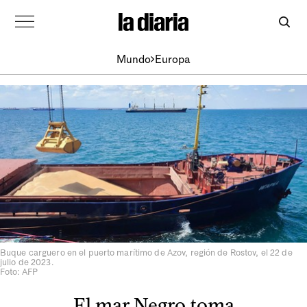
Mundo
Europa
Buque carguero en el puerto marítimo de Azov, región de Rostov, el 22 de
julio de 2023.
Foto: AFP
El mar Negro toma