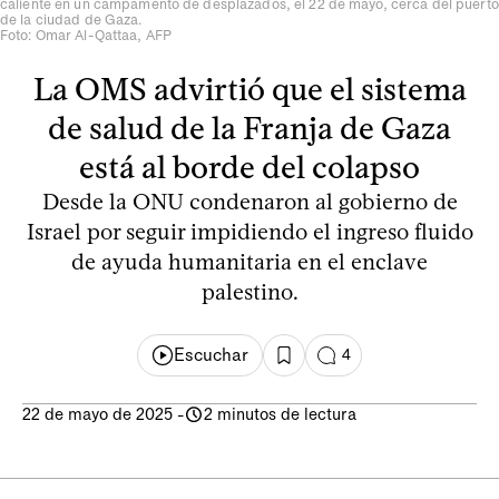
caliente en un campamento de desplazados, el 22 de mayo, cerca del puerto
de la ciudad de Gaza.
Foto: Omar Al-Qattaa, AFP
La OMS advirtió que el sistema
de salud de la Franja de Gaza
está al borde del colapso
Desde la ONU condenaron al gobierno de
Israel por seguir impidiendo el ingreso fluido
de ayuda humanitaria en el enclave
palestino.
Escuchar
4
22 de mayo de 2025
-
2 minutos de lectura