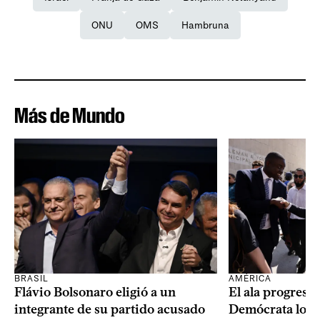
ONU
OMS
Hambruna
Más de Mundo
BRASIL
AMÉRICA
Flávio Bolsonaro eligió a un
El ala progresis
integrante de su partido acusado
Demócrata logró