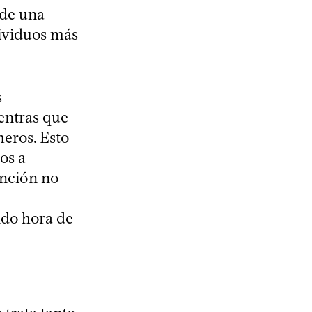
 de una
dividuos más
s
ientras que
meros. Esto
os a
inción no
ndo hora de