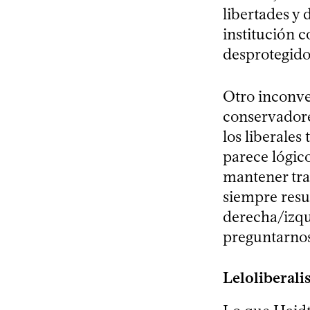
libertades y
institución 
desprotegidos
Otro inconve
conservadores
los liberales
parece lógic
mantener trad
siempre resul
derecha/izqu
preguntarnos
Leloliberal