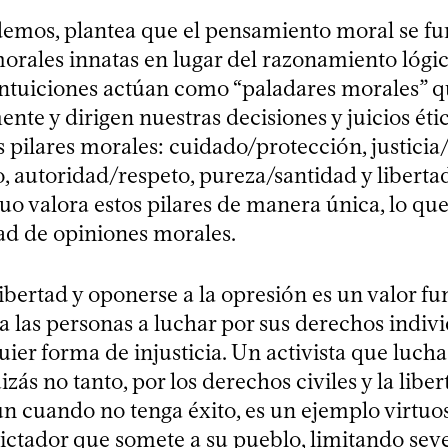
demos, plantea que el pensamiento moral se 
morales innatas en lugar del razonamiento lógi
 intuiciones actúan como “paladares morales” q
te y dirigen nuestras decisiones y juicios éti
is pilares morales: cuidado/protección, justicia
, autoridad/respeto, pureza/santidad y liberta
o valora estos pilares de manera única, lo que
ad de opiniones morales.
libertad y oponerse a la opresión es un valor 
 las personas a luchar por sus derechos indivi
quier forma de injusticia. Un activista que luch
izás no tanto, por los derechos civiles y la libe
un cuando no tenga éxito, es un ejemplo virtuo
ictador que somete a su pueblo, limitando se