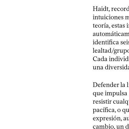
Haidt, recor
intuiciones 
teoría, estas
automáticamen
identifica se
lealtad/grupo
Cada individu
una diversid
Defender la 
que impulsa a
resistir cual
pacífica, o qu
expresión, a
cambio, un d