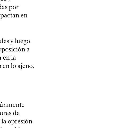
das por
mpactan en
ales y luego
oposición a
 en la
 en lo ajeno.
omúnmente
lores de
 la opresión.