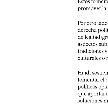
Estos princip
promover la 
Por otro lado
derecha polít
de lealtad/g
aspectos subr
tradiciones y
culturales o r
Haidt sostie
fomentar el 
políticas opu
que aportar 
soluciones má