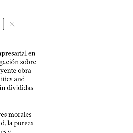
mpresarial en
igación sobre
uyente obra
itics and
án divididas
res morales
ad, la pureza
les y