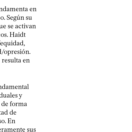
fundamenta en
co. Según su
ue se activan
cos. Haidt
/equidad,
d/opresión.
 resulta en
fundamental
duales y
a de forma
rtad de
so. En
veramente sus