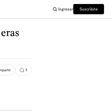
Ingresar
Suscribite
 eras
3
partir