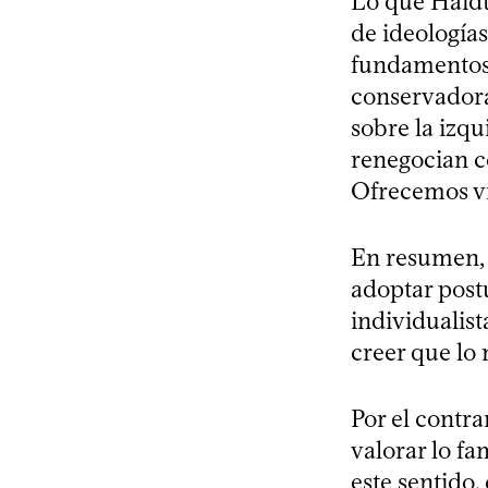
Lo que Haidt 
de ideología
fundamentos 
conservadoras
sobre la izqu
renegocian c
Ofrecemos vi
En resumen, 
adoptar postu
individualis
creer que lo
Por el contr
valorar lo fa
este sentido