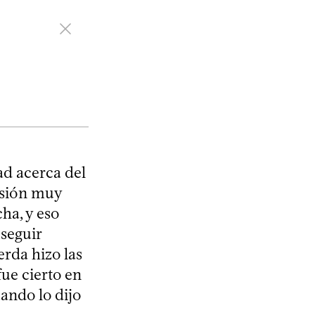
ad acerca del
usión muy
ha, y eso
 seguir
erda hizo las
fue cierto en
ando lo dijo