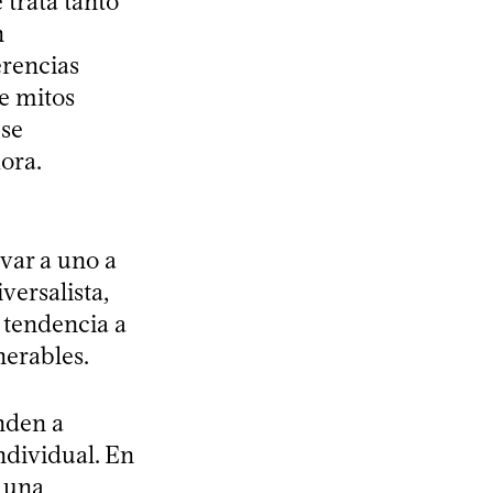
 trata tanto
n
erencias
de mitos
 se
ora.
var a uno a
versalista,
 tendencia a
nerables.
nden a
individual. En
 una