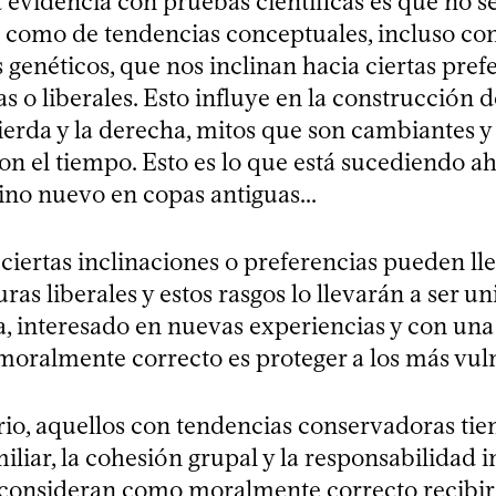
evidencia con pruebas científicas es que no se
s como de tendencias conceptuales, incluso co
genéticos, que nos inclinan hacia ciertas pref
 o liberales. Esto influye en la construcción 
ierda y la derecha, mitos que son cambiantes y
on el tiempo. Esto es lo que está sucediendo ah
no nuevo en copas antiguas...
ciertas inclinaciones o preferencias pueden lle
ras liberales y estos rasgos lo llevarán a ser uni
ta, interesado en nuevas experiencias y con una
 moralmente correcto es proteger a los más vul
ario, aquellos con tendencias conservadoras tie
miliar, la cohesión grupal y la responsabilidad 
, consideran como moralmente correcto recibir