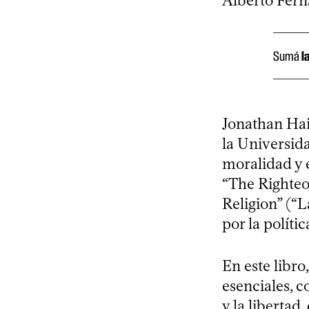
Alberto Ferná
Sumá
l
Jonathan Haid
la Universid
moralidad y 
“The Righteo
Religion” (“L
por la polític
En este libr
esenciales, co
y la libertad,