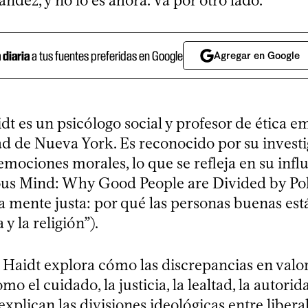
ndez, y no lo es ahora. Va por otro lado.
a diaria
a tus fuentes preferidas en Google
Agregar en Google
t es un psicólogo social y profesor de ética e
ad de Nueva York. Es reconocido por su invest
emociones morales, lo que se refleja en su infl
us Mind: Why Good People are Divided by Pol
a mente justa: por qué las personas buenas est
a y la religión”).
o, Haidt explora cómo las discrepancias en valo
mo el cuidado, la justicia, la lealtad, la autorid
 explican las divisiones ideológicas entre libera