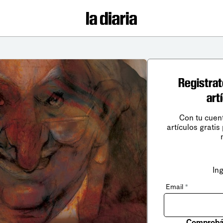
Registrat
art
Con tu cuen
artículos gratis
In
Email
*
Comprobá 