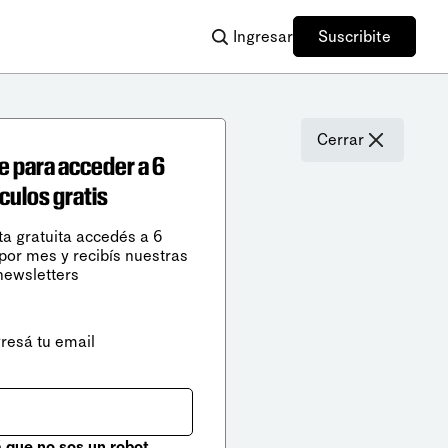
Ingresar
Suscribite
Cerrar
e para acceder a 6
ículos gratis
ta gratuita accedés a 6
 por mes y recibís nuestras
newsletters
gresá tu email
que no sos un robot