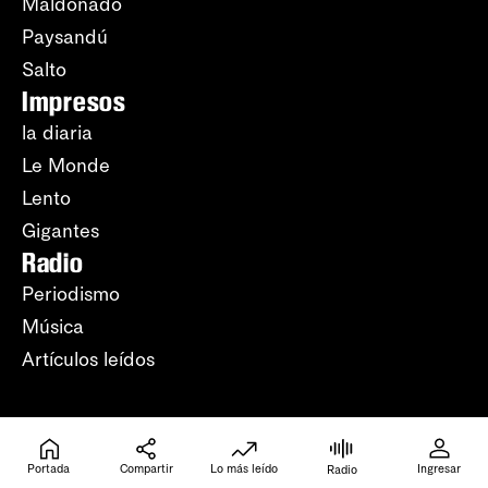
Maldonado
Paysandú
Salto
Impresos
la diaria
Le Monde
Lento
Gigantes
Radio
Periodismo
Música
Artículos leídos
Más
Portada
Compartir
Lo más leído
Ingresar
Radio
Lo más leído