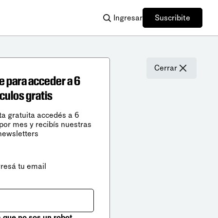
Ingresar
Suscribite
Cerrar
e para acceder a 6
ículos gratis
ta gratuita accedés a 6
 por mes y recibís nuestras
newsletters
gresá tu email
que no sos un robot