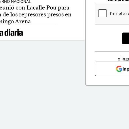
ERNO NACIONAL
reunió con Lacalle Pou para
n de los represores presos en
ingo Arena
o ing
in