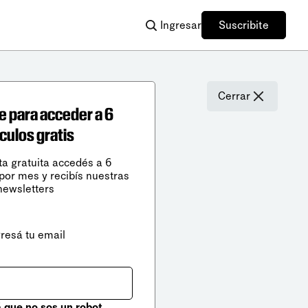
Ingresar
Suscribite
Cerrar
e para acceder a 6
ículos gratis
ta gratuita accedés a 6
 por mes y recibís nuestras
newsletters
gresá tu email
que no sos un robot