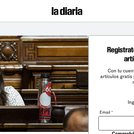
Registrat
art
Con tu cuen
artículos gratis
In
Email
*
Comprobá 