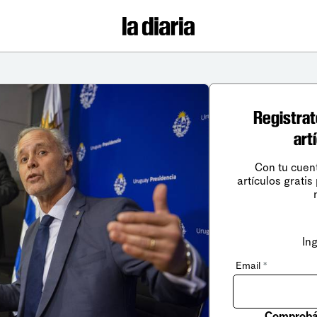
Registrat
art
Con tu cuen
artículos gratis
In
Email
*
Comprobá 