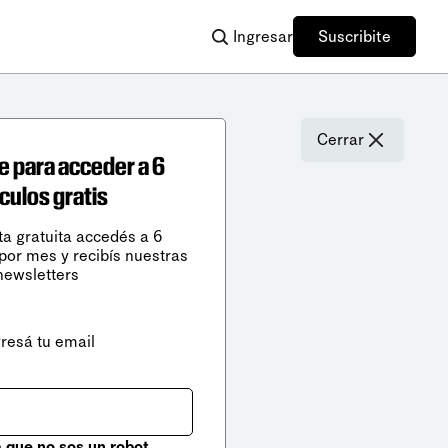
Ingresar
Suscribite
Cerrar
e para acceder a 6
ículos gratis
ta gratuita accedés a 6
 por mes y recibís nuestras
newsletters
gresá tu email
que no sos un robot