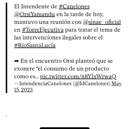
El Intendente de
#Canelones
@OrsiYamandu
en la tarde de hoy,
mantuvo una reunión con
@sinae_oficial
en
#TorreEjecutiva
para tratar el tema de
las intervenciones ilegales sobre el
#RíoSantaLucía
➡ En el encuentro Orsi planteó que se
exonere “el consumo de un producto
como es…
pic.twitter.com/n8YIxWrwaQ
— IntendenciaCanelones (@IdCanelones)
May
15, 2023
.