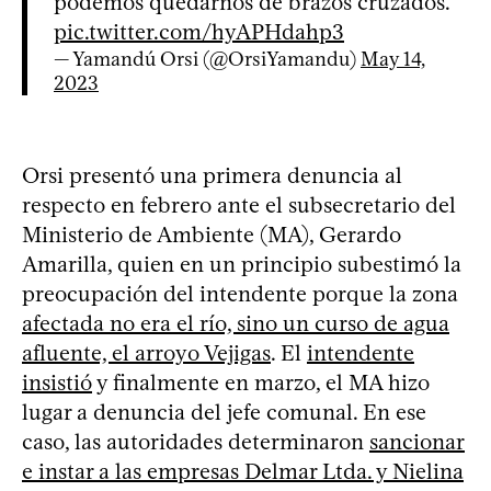
podemos quedarnos de brazos cruzados.
pic.twitter.com/hyAPHdahp3
— Yamandú Orsi (@OrsiYamandu)
May 14,
2023
Orsi presentó una primera denuncia al
respecto en febrero ante el subsecretario del
Ministerio de Ambiente (MA), Gerardo
Amarilla, quien en un principio subestimó la
preocupación del intendente porque la zona
afectada no era el río, sino un curso de agua
afluente, el arroyo Vejigas
. El
intendente
insistió
y finalmente en marzo, el MA hizo
lugar a denuncia del jefe comunal. En ese
caso, las autoridades determinaron
sancionar
e instar a las empresas Delmar Ltda. y Nielina