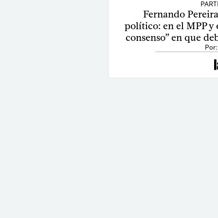
PART
Fernando Pereira
político: en el MPP y
consenso” en que de
Por: