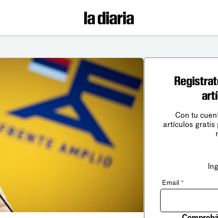
Registrat
art
Con tu cuen
artículos gratis
In
Email
*
Comprobá 