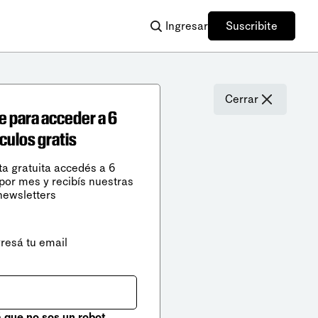
Ingresar
Suscribite
Cerrar
e para acceder a 6
ículos gratis
ta gratuita accedés a 6
 por mes y recibís nuestras
newsletters
gresá tu email
que no sos un robot