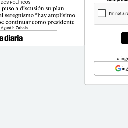
IDOS POLÍTICOS
 puso a discusión su plan
 el seregnismo “hay amplísimo
be continuar como presidente
 Agustín Zabala
o ing
in