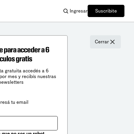
Ingresar
Suscribite
Cerrar
e para acceder a 6
ículos gratis
ta gratuita accedés a 6
 por mes y recibís nuestras
newsletters
gresá tu email
que no sos un robot