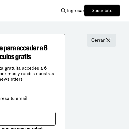
Ingresar
Suscribite
Cerrar
e para acceder a 6
ículos gratis
ta gratuita accedés a 6
 por mes y recibís nuestras
newsletters
gresá tu email
que no sos un robot