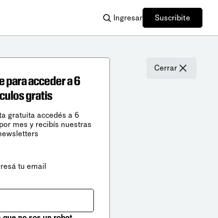
Ingresar
Suscribite
Cerrar
e para acceder a 6
ículos gratis
ta gratuita accedés a 6
 por mes y recibís nuestras
newsletters
gresá tu email
que no sos un robot