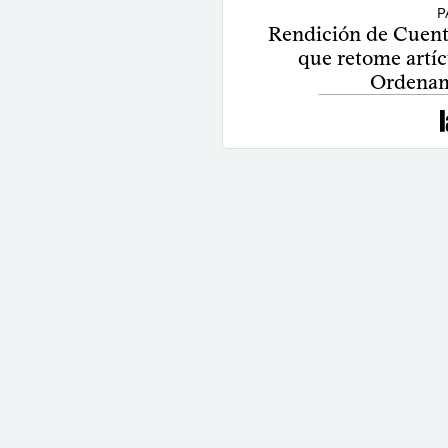
P
Rendición de Cuent
que retome artícu
Ordenami