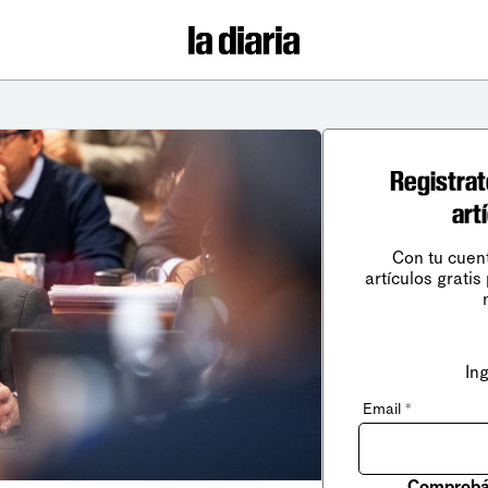
Registrat
art
Con tu cuen
artículos gratis
In
Email
*
Comprobá 