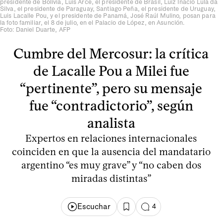
presidente de Bolivia, Luis Arce, el presidente de Brasil, Luiz Inácio Lula da
Silva, el presidente de Paraguay, Santiago Peña, el presidente de Uruguay,
Luis Lacalle Pou, y el presidente de Panamá, José Raúl Mulino, posan para
la foto familiar, el 8 de julio, en el Palacio de López, en Asunción.
Foto: Daniel Duarte, AFP
Cumbre del Mercosur: la crítica
de Lacalle Pou a Milei fue
“pertinente”, pero su mensaje
fue “contradictorio”, según
analista
Expertos en relaciones internacionales
coinciden en que la ausencia del mandatario
argentino “es muy grave” y “no caben dos
miradas distintas”
Escuchar
4